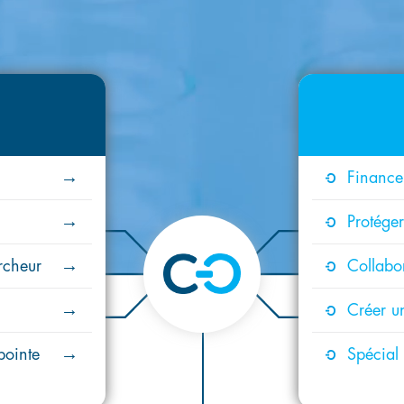
Financer
Protéger
rcheur
Collabo
Créer un
pointe
Spécial