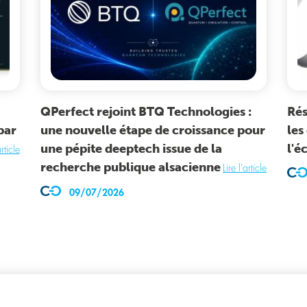
QPerfect rejoint BTQ Technologies :
Rés
par
une nouvelle étape de croissance pour
les
une pépite deeptech issue de la
l'é
article
recherche publique alsacienne
Lire l'article
09/07/2026