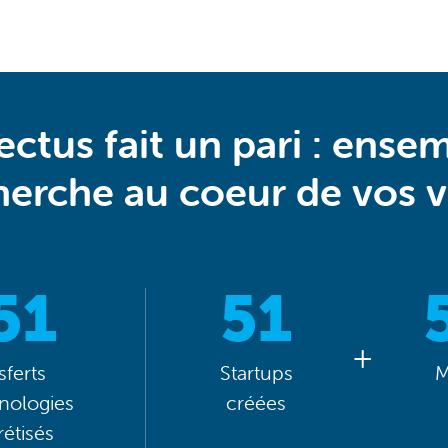
ctus fait un pari : ensem
herche au coeur de vos vi
51
51
sferts
Startups
M
nologies
créées
étisés