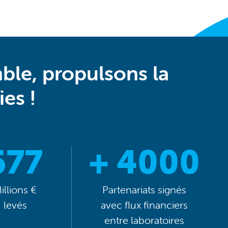
ble, propulsons la
es !
577
+ 4000
illions €
Partenariats signés
levés
avec flux financiers
entre laboratoires