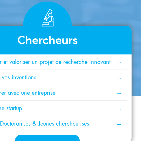
Chercheurs
 et valoriser un projet de recherche innovant
 vos inventions
rer avec une entreprise
e startup
 Doctorant.es & Jeunes chercheur.ses