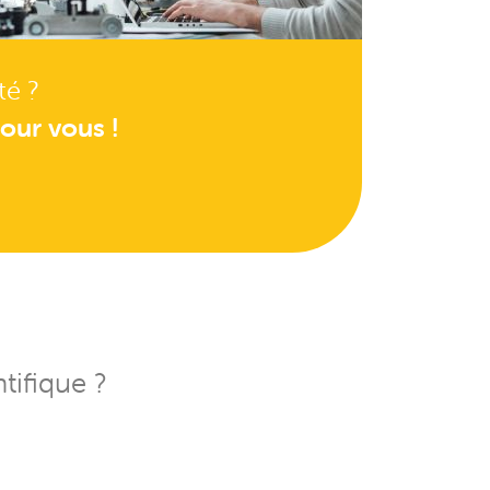
té ?
our vous !
tifique ?