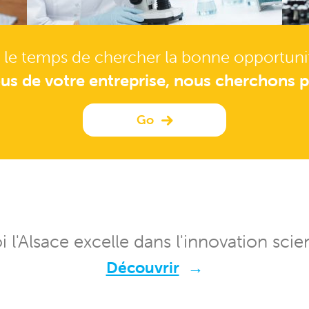
 le temps de chercher la bonne opportuni
us de votre entreprise, nous cherchons p
Go
 l'Alsace excelle dans l'innovation scien
Découvrir