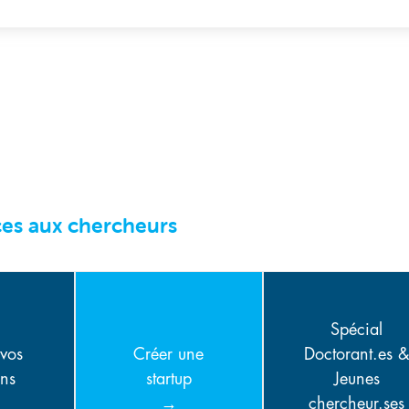
ces aux chercheurs
Spécial
 vos
Créer une
Doctorant.es 
ons
startup
Jeunes
chercheur.ses