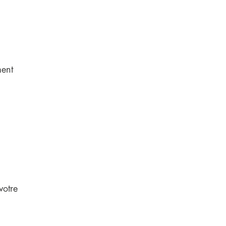
ment
n
votre