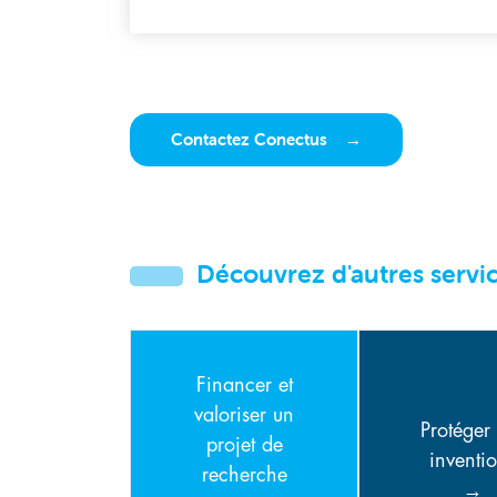
Contactez Conectus
Découvrez d'autres servi
Financer et
valoriser un
Protéger
projet de
inventi
recherche