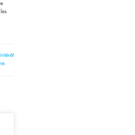
ée
les
intérêt
he.