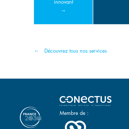
innovant
Découvrez tous nos services
Membre de :