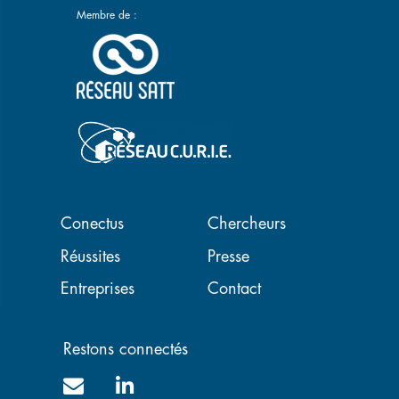
Membre de :
Navigation principale
Conectus
Chercheurs
Réussites
Presse
Entreprises
Contact
Restons connectés