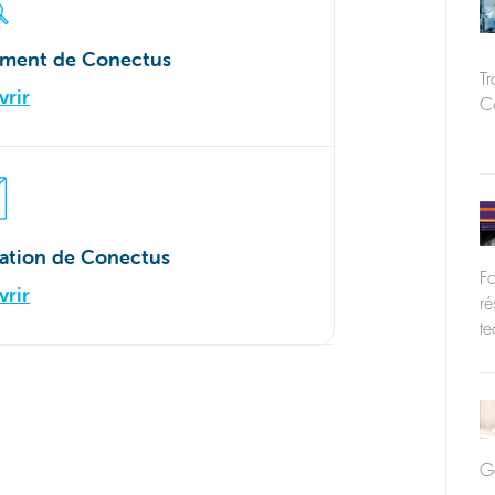
sement de Conectus
Tr
rir
Co
ration de Conectus
Fo
rir
ré
te
Go