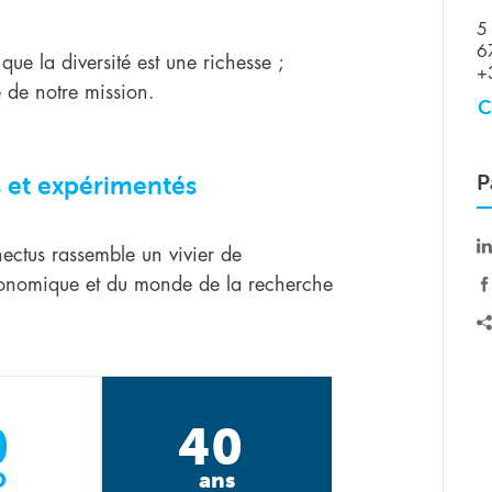
5 
6
e la diversité est une richesse ;
+
 de notre mission.
C
P
s et expérimentés
ectus rassemble un vivier de
économique et du monde de la recherche
0
40
D
ans