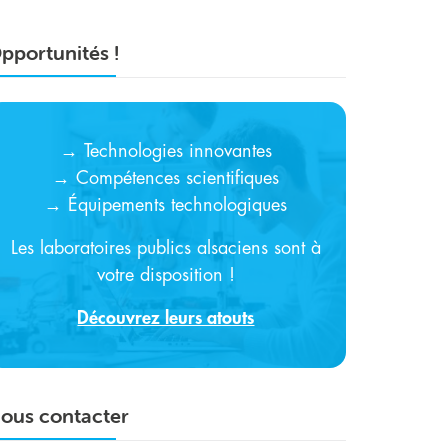
pportunités !
→ Technologies innovantes
→ Compétences scientifiques
→ Équipements technologiques
Les laboratoires publics alsaciens sont à
votre disposition !
Découvrez leurs atouts
ous contacter