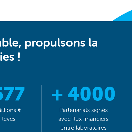
ble, propulsons la
es !
577
+ 4000
illions €
Partenariats signés
levés
avec flux financiers
entre laboratoires