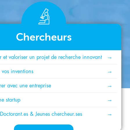
Chercheurs
 et valoriser un projet de recherche innovant
 vos inventions
rer avec une entreprise
e startup
 Doctorant.es & Jeunes chercheur.ses