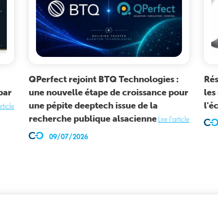
QPerfect rejoint BTQ Technologies :
Rés
par
une nouvelle étape de croissance pour
les
une pépite deeptech issue de la
l'é
article
recherche publique alsacienne
Lire l'article
09/07/2026