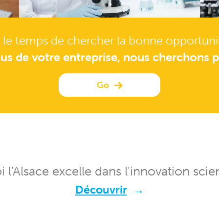
 le temps de chercher la bonne opportuni
us de votre entreprise, nous cherchons p
Go
 l'Alsace excelle dans l'innovation scien
Découvrir