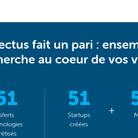
ctus fait un pari : ensem
herche au coeur de vos vi
51
51
sferts
Startups
M
nologies
créées
étisés