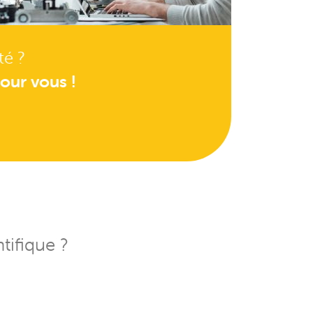
té ?
our vous !
tifique ?