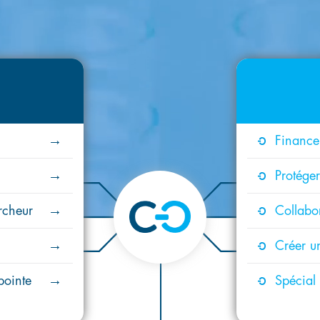
Financer
Protéger
rcheur
Collabo
Créer un
pointe
Spécial