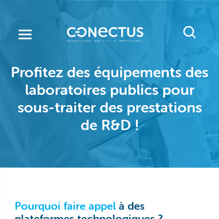
Aller
au
contenu
principal
Profitez des équipements des
laboratoires publics
pour
sous-traiter des prestations
de R&D !
Pourquoi faire appel
à des
plateformes technologiques ?