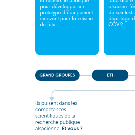
la recherche publique
laboratoire 
pour développer un
alsacien l’é
prototype d’équipement
de son test 
innovant pour la cuisine
dépistage 
du futur
COV-2
GRAND GROUPES
ETI
Ils puisent dans les
compétences
scientifiques de la
recherche publique
alsacienne.
Et vous ?