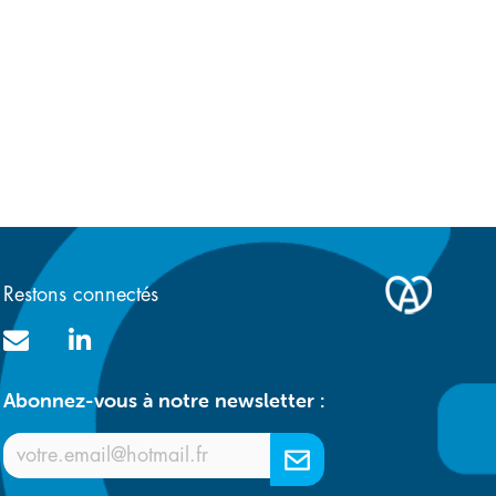
e
Restons connectés
Abonnez-vous à notre newsletter :