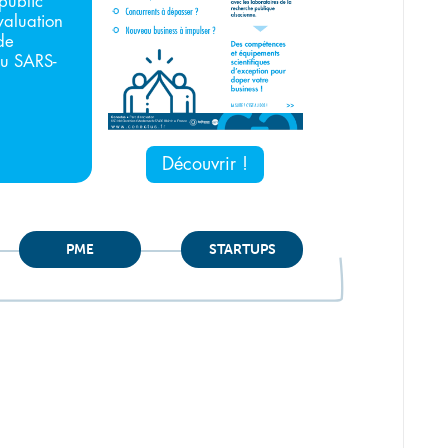
public
valuation
de
du SARS-
Découvrir !
PME
STARTUPS