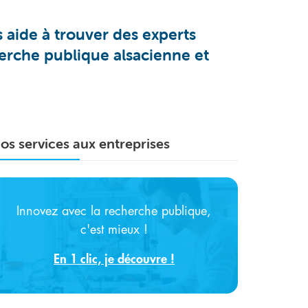
aide à trouver des experts
herche publique alsacienne et
os services aux entreprises
Innovez avec la recherche publique,
c'est mieux !
En 1 clic, je découvre !