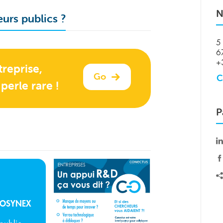
N
urs publics ?
5 
6
+
reprise,
Go
C
perle rare !
P
BIOSYNEX