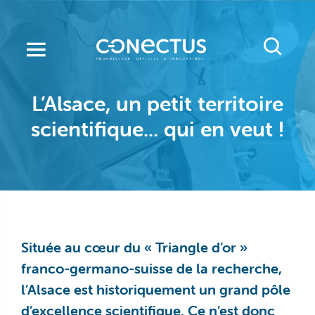
Aller
au
contenu
principal
L’Alsace, un petit territoire
scientifique... qui en veut !
Située au cœur du « Triangle d’or »
franco-germano-suisse de la recherche,
l’Alsace est historiquement un grand pôle
d’excellence scientifique. Ce n’est donc