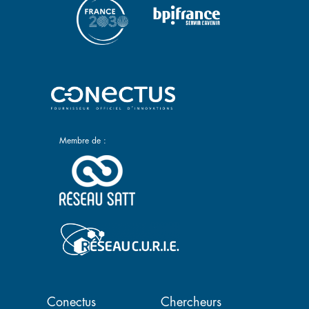
Membre de :
Navigation principale
Conectus
Chercheurs