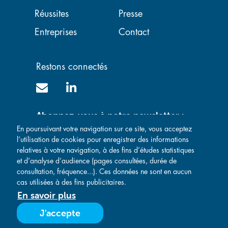
Réussites
Presse
Entreprises
Contact
Restons connectés
Abonnez-vous à notre newsletter :
En poursuivant votre navigation sur ce site, vous acceptez
l’utilisation de cookies pour enregistrer des informations
relatives à votre navigation, à des fins d’études statistiques
et d’analyse d’audience (pages consultées, durée de
consultation, fréquence...). Ces données ne sont en aucun
cas utilisées à des fins publicitaires.
En savoir plus
Mentions légales
-
Politique de confidentialité
-
Conditions Générales de Vente
-
Conditions Générales d'Achat
J'accepte
- Réalisé par