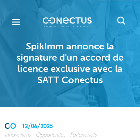
Aller
au
contenu
principal
SpikImm annonce la
signature d'un accord de
licence exclusive avec la
SATT Conectus
12/06/2025
Innovations
Opportunités
Partenariats