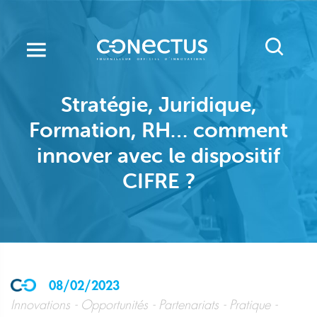
Aller
au
contenu
principal
Stratégie, Juridique,
Formation, RH… comment
innover avec le dispositif
CIFRE ?
08/02/2023
Innovations
Opportunités
Partenariats
Pratique