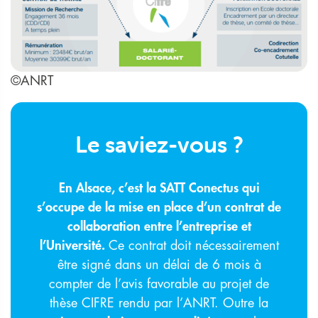
©ANRT
Le saviez-vous ?
En Alsace, c’est la SATT Conectus qui
s’occupe de la mise en place d’un contrat de
collaboration entre l’entreprise et
l’Université.
Ce contrat doit nécessairement
être signé dans un délai de 6 mois à
compter de l’avis favorable au projet de
thèse CIFRE rendu par l’ANRT. Outre la