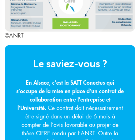
©ANRT
Le saviez-vous ?
En Alsace, c’est la SATT Conectus qui
s’occupe de la mise en place d’un contrat de
collaboration entre l’entreprise et
l’Université.
Ce contrat doit nécessairement
être signé dans un délai de 6 mois à
compter de l’avis favorable au projet de
thèse CIFRE rendu par l’ANRT. Outre la