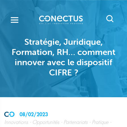
Skip
to
main
content
Stratégie, Juridique,
Formation, RH… comment
innover avec le dispositif
CIFRE ?
08/02/2023
Innovations
Opportunités
Partenariats
Pratique