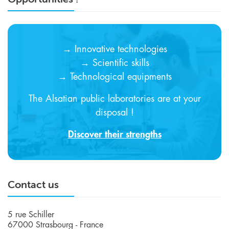
→ Innovative technologies
→ Scientific skills
→ Technological equipments
The Alsatian public laboratories are at your
disposal !
Discover their strengths
Contact us
5 rue Schiller
67000 Strasbourg - France