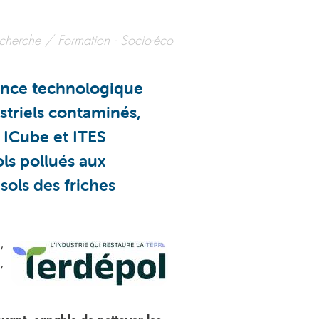
cherche / Formation
Socio-éco
ence technologique
striels contaminés,
 ICube et ITES
ls pollués aux
sols des friches
,
,