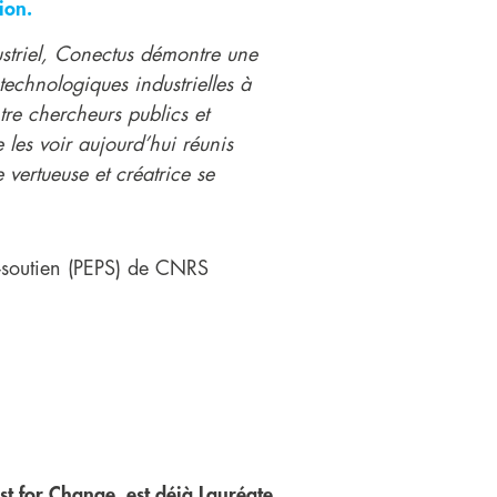
ion.
ustriel, Conectus démontre une
technologiques industrielles à
ntre chercheurs publics et
les voir aujourd’hui réunis
ertueuse et créatrice se
r-soutien (PEPS) de CNRS
 for Change, est déjà Lauréate