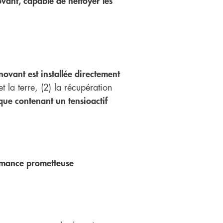
ant, capable de nettoyer les
novant est installée directement
t la terre, (2) la récupération
ique contenant un tensioactif
ormance prometteuse