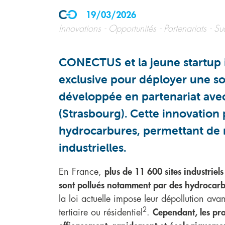
19/03/2026
Innovations
Opportunités
Partenariats
Su
CONECTUS et la jeune startup 
exclusive pour déployer une sol
développée en partenariat avec
(Strasbourg). Cette innovation
hydrocarbures, permettant de r
industrielles.
En France,
plus de 11 600 sites industriels
sont pollués notamment par des hydrocar
la loi actuelle impose leur dépollution avan
2
tertiaire ou résidentiel
.
Cependant, les pro