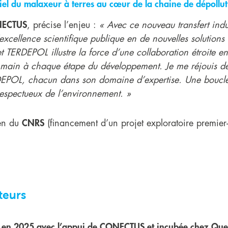
iel du malaxeur à terres au cœur de la chaine de dépollut
NECTUS
, précise l’enjeu :
« Avec ce nouveau transfert ind
excellence scientifique publique en de nouvelles solutions 
et TERDEPOL illustre la force d’une collaboration étroite e
a main à chaque étape du développement. Je me réjouis de 
EPOL, chacun dans son domaine d’expertise. Une boucle v
respectueux de l’environnement. »
ien du
CNRS
(financement d’un projet exploratoire premie
teurs
 en 2025 avec l’appui de CONECTUS et incubée chez Quest