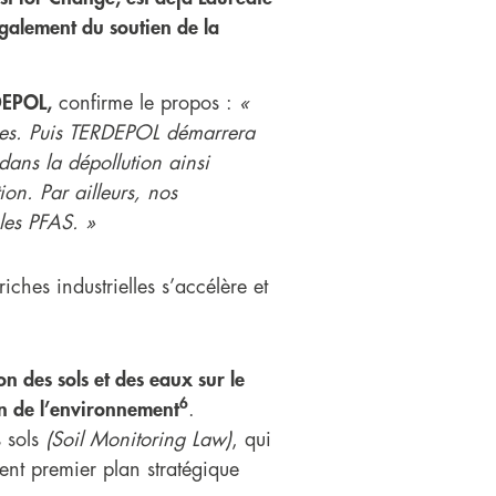
également du soutien de la
DEPOL,
confirme le propos :
«
rres. Puis TERDEPOL démarrera
ans la dépollution ainsi
ion. Par ailleurs, nos
 les PFAS. »
iches industrielles s’accélère et
on des sols et des eaux sur le
6
ion de l’environnement
.
s sols
(Soil Monitoring Law)
, qui
nt premier plan stratégique