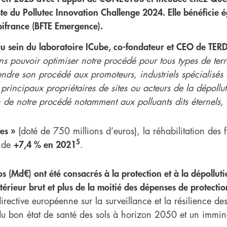
ste du Pollutec Innovation Challenge 2024. Elle bénéficie 
pifrance (BFTE Emergence).
u sein du laboratoire ICube, co-fondateur et CEO de TER
ons pouvoir optimiser notre procédé pour tous types de te
re son procédé aux promoteurs, industriels spécialisés d
s principaux propriétaires de sites ou acteurs de la dépollut
n de notre procédé notamment aux polluants dits éternels,
es »
(doté de 750 millions d’euros), la réhabilitation des fr
5
é de
+7,4 % en 2021
.
os (Md€) ont été consacrés à la protection et à la dépolluti
intérieur brut et plus de la moitié des dépenses de protect
ective européenne sur la surveillance et la résilience de
u bon état de santé des sols à horizon 2050 et un immine