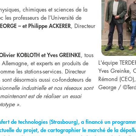
hysiques, chimiques et sciences de la
 les professeurs de l’Université de
ORGE – et Philippe ACKERER
, Directeur
Olivier KOBLOTH et Yves GREINKE
, tous
L'équipe TERDE
 Allemagne, et experts en produits de
Yves Greinke, O
omme les stations-services. Directeur
Rémond (CEO), 
 sont désormais aussi co-fondateurs de
George / ©Terd
onnelle industrielle et nos réseaux sont
 maintenant est de réaliser un essai
ototype ».
sfert de technologies (Strasbourg), a financé un program
ectuelle du projet, de cartographier le marché de la dépollu