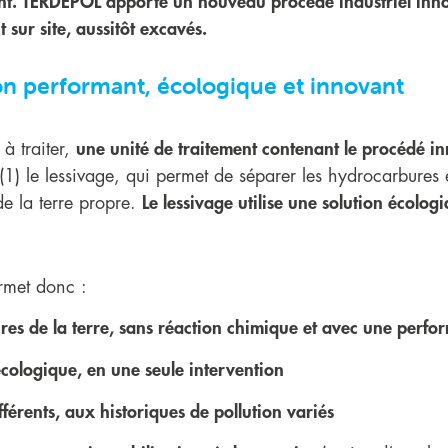
nt. TERDEPOL apporte un nouveau procédé industriel innov
sur site, aussitôt excavés.
on performant, écologique et innovant
à traiter,
une unité de traitement contenant le procédé in
(1) le lessivage, qui permet de séparer les hydrocarbures e
de la terre propre.
Le lessivage utilise une solution écolog
met donc :
res de la terre, sans réaction chimique et avec une perf
 écologique, en une seule intervention
fférents, aux historiques de pollution variés