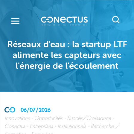
Aller
au
contenu
principal
Réseaux d'eau : la startup LTF
alimente les capteurs avec
l'énergie de l'écoulement
06/07/2026
Innovations
Opportunités
Succès/Croissance
Conectus
Entreprises
Institutionnels
Recherche /