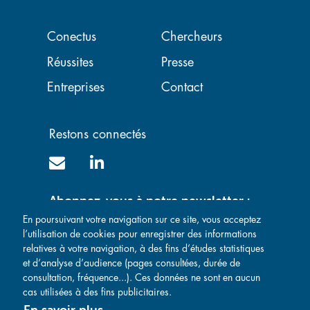
Navigation principale
Conectus
Chercheurs
Réussites
Presse
Entreprises
Contact
Restons connectés
Abonnez-vous à notre newsletter :
En poursuivant votre navigation sur ce site, vous acceptez
l’utilisation de cookies pour enregistrer des informations
relatives à votre navigation, à des fins d’études statistiques
et d’analyse d’audience (pages consultées, durée de
consultation, fréquence...). Ces données ne sont en aucun
cas utilisées à des fins publicitaires.
En savoir plus
Mentions légales
-
Politique de confidentialité
-