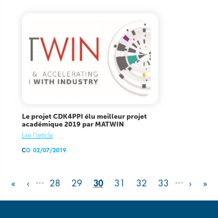
Le projet CDK4PPI élu meilleur projet
académique 2019 par MATWIN
Lire l'article
02/07/2019
Pagination
…
…
«
<
>
»
«
‹
28
29
30
31
32
33
›
»