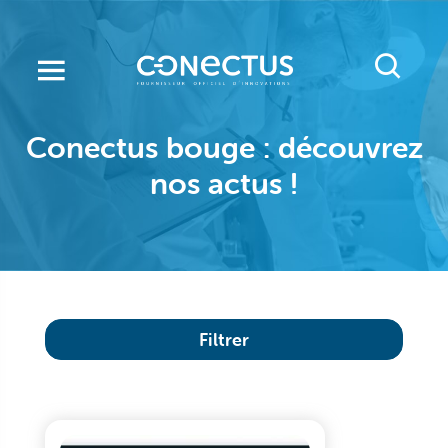
Aller
au
contenu
principal
Conectus bouge : découvrez
nos actus !
Filtrer