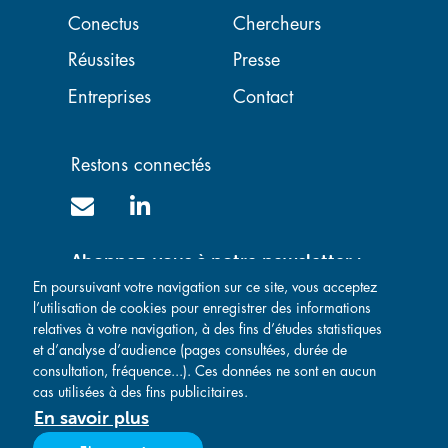
Navigation principale
Conectus
Chercheurs
Réussites
Presse
Entreprises
Contact
Restons connectés
Abonnez-vous à notre newsletter :
En poursuivant votre navigation sur ce site, vous acceptez
l’utilisation de cookies pour enregistrer des informations
relatives à votre navigation, à des fins d’études statistiques
et d’analyse d’audience (pages consultées, durée de
consultation, fréquence...). Ces données ne sont en aucun
cas utilisées à des fins publicitaires.
En savoir plus
Mentions légales
-
Politique de confidentialité
-
Conditions Générales de Vente
-
Conditions Générales d'Achat