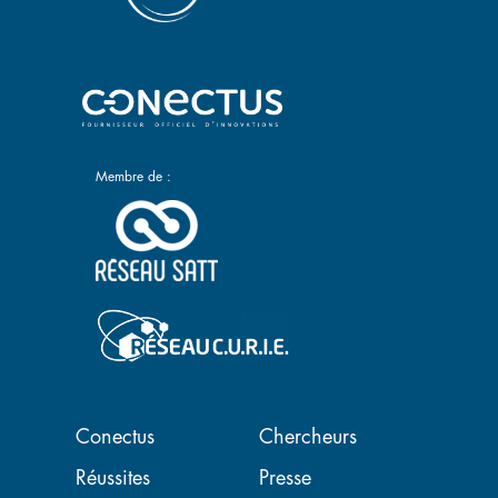
Membre de :
Navigation principale
Conectus
Chercheurs
Réussites
Presse