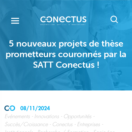
Aller
au
contenu
principal
5 nouveaux projets de thèse
prometteurs couronnés par la
SATT Conectus !
08/11/2024
Evénements
Innovations
Opportunités
Succès/Croissance
Conectus
Entreprises