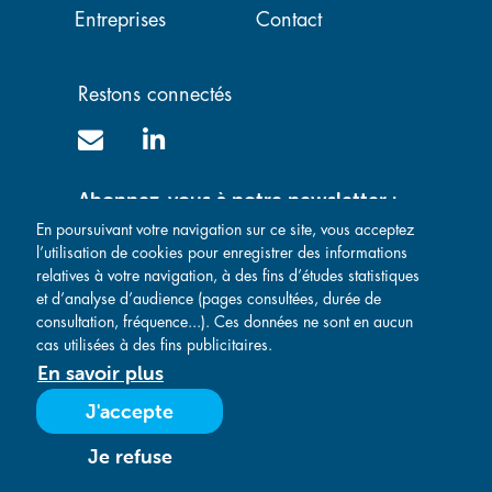
Entreprises
Contact
Restons connectés
Abonnez-vous à notre newsletter :
En poursuivant votre navigation sur ce site, vous acceptez
l’utilisation de cookies pour enregistrer des informations
relatives à votre navigation, à des fins d’études statistiques
et d’analyse d’audience (pages consultées, durée de
consultation, fréquence...). Ces données ne sont en aucun
cas utilisées à des fins publicitaires.
En savoir plus
Mentions légales
-
Politique de confidentialité
-
Conditions Générales de Vente
-
Conditions Générales d'Achat
J'accepte
- Réalisé par
Je refuse