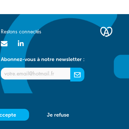
e
Restons connectés
Abonnez-vous à notre newsletter :
accepte
Je refuse
at
- Réalisé par