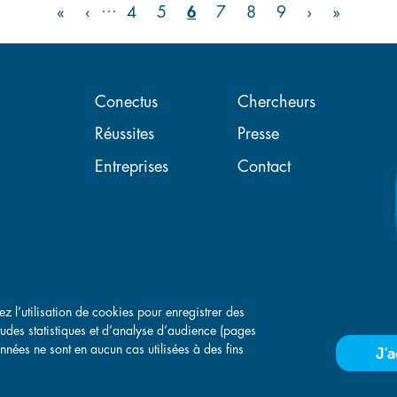
…
<
‹‹
››
>
«
‹
4
5
6
7
8
9
›
»
Navigation principal
Conectus
Chercheurs
Réussites
Presse
Entreprises
Contact
ez l’utilisation de cookies pour enregistrer des
études statistiques et d’analyse d’audience (pages
nnées ne sont en aucun cas utilisées à des fins
J'
nfidentialité
-
Conditions Générales de Vente
-
Conditions Générales d'Ach