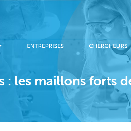
Aller
au
contenu
principal
e
ENTREPRISES
CHERCHEURS
 : les maillons forts d