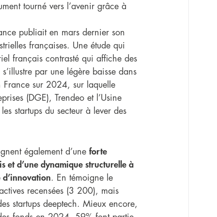
ument tourné vers l’avenir grâce à
ance publiait en mars dernier son
trielles françaises. Une étude qui
iel français contrasté qui affiche des
s’illustre par une légère baisse dans
n France sur 2024, sur laquelle
eprises (DGE), Trendeo et l’Usine
t les startups du secteur à lever des
.
oignent également d’une
forte
ais et d’une dynamique structurelle à
 d’innovation
. En témoigne le
 actives recensées (3 200), mais
nt des startups deeptech. Mieux encore,
é des fonds en 2024, 59% font partie