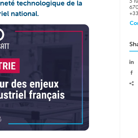
ineté technologique de la
5 ru
670
el national.
+33
Co
Sh