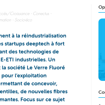
Opp
ccès/Croissance
Conectus
mation
Socio-éco
nt à la réindustrialisation
es startups deeptech à fort
usant des technologies de
E-ETI industrielles. Un
la société Le Verre Fluoré
 pour l’exploitation
rmettant de concevoir,
entilles, de nouvelles fibres
Co
mantes. Focus sur ce sujet