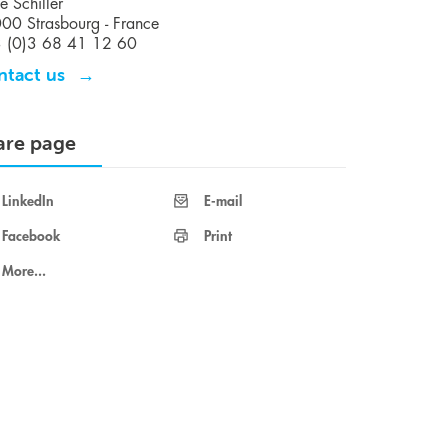
e Schiller
00 Strasbourg - France
 (0)3 68 41 12 60
ntact us
are page
LinkedIn
E-mail
Facebook
Print
More...