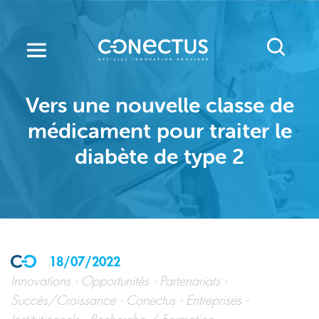
Skip
to
main
content
Vers une nouvelle classe de
médicament pour traiter le
diabète de type 2
18/07/2022
Innovations
Opportunités
Partenariats
Succès/Croissance
Conectus
Entreprises