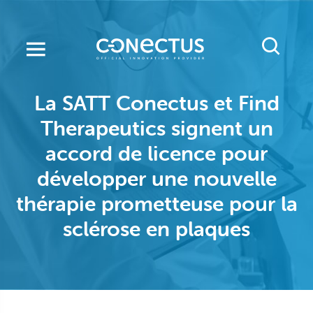
Skip
to
main
content
La SATT Conectus et Find
Therapeutics signent un
accord de licence pour
développer une nouvelle
thérapie prometteuse pour la
sclérose en plaques