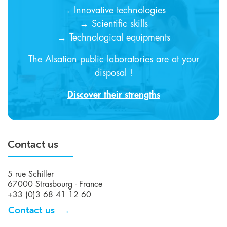
→ Innovative technologies
→ Scientific skills
→ Technological equipments
The Alsatian public laboratories are at your
disposal !
Discover their strengths
Contact us
5 rue Schiller
67000 Strasbourg - France
+33 (0)3 68 41 12 60
Contact us